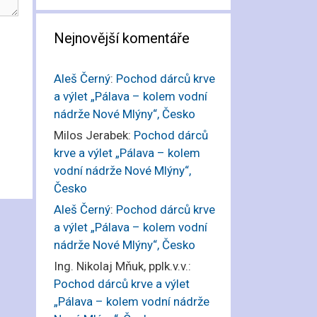
Nejnovější komentáře
Aleš Černý
:
Pochod dárců krve
a výlet „Pálava – kolem vodní
nádrže Nové Mlýny“, Česko
Milos Jerabek
:
Pochod dárců
krve a výlet „Pálava – kolem
vodní nádrže Nové Mlýny“,
Česko
Aleš Černý
:
Pochod dárců krve
a výlet „Pálava – kolem vodní
nádrže Nové Mlýny“, Česko
Ing. Nikolaj Mňuk, pplk.v.v.
:
Pochod dárců krve a výlet
„Pálava – kolem vodní nádrže