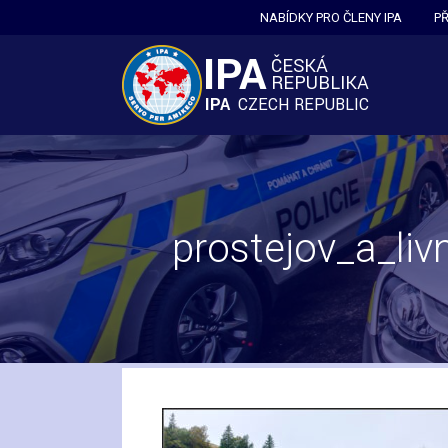
Přeskočit
NABÍDKY PRO ČLENY IPA
P
na
obsah
prostejov_a_li