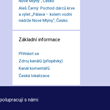
Nové Mlýny“, Česko
Aleš Černý
:
Pochod dárců krve
a výlet „Pálava – kolem vodní
nádrže Nové Mlýny“, Česko
Základní informace
Přihlásit se
Zdroj kanálů (příspěvky)
Kanál komentářů
Česká lokalizace
polupracují s námi