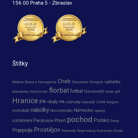
156 00 Praha 5 - Zbraslav
Štítky
Cheb
cyklistika
Albánie
Bosna a Hercegovina
Chorvatsko
Chropyně
florbal
fotbal
fotosoutěž
dokladovky
finanční dar
futsal
golf
Hranice
IPA obaly
IPA odznaky
kalendář ZONA
kongres
nabídky
Německo
motorkáři
Nizozemsko
opasky
pochod
Polsko
oznámení
Paršovice
Plzeň
Praha
Prostějov
Prijepolje
Rakousko
Regensburg
Rumunsko
Rusko