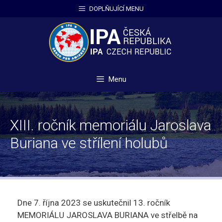
Přeskočit
DOPLŇUJÍCÍ MENU
na
obsah
Menu
XIII. ročník memoriálu Jaroslava
Buriana ve střílení holubů
Dne 7. října 2023 se uskutečnil 13. ročník
MEMORIÁLU JAROSLAVA BURIANA ve střelbě na