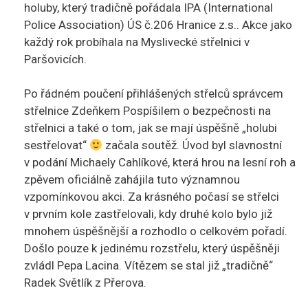
holuby, který tradičně pořádala IPA (International
Police Association) ÚS č.206 Hranice z.s.. Akce jako
každý rok probíhala na Myslivecké střelnici v
Paršovicích.
Po řádném poučení přihlášených střelců správcem
střelnice Zdeňkem Pospíšilem o bezpečnosti na
střelnici a také o tom, jak se mají úspěšně „holubi
sestřelovat“
začala soutěž. Úvod byl slavnostní
v podání Michaely Cahlíkové, která hrou na lesní roh a
zpěvem oficiálně zahájila tuto významnou
vzpomínkovou akci. Za krásného počasí se střelci
v prvním kole zastřelovali, kdy druhé kolo bylo již
mnohem úspěšnější a rozhodlo o celkovém pořadí.
Došlo pouze k jedinému rozstřelu, který úspěšněji
zvládl Pepa Lacina. Vítězem se stal již „tradičně“
Radek Světlík z Přerova.