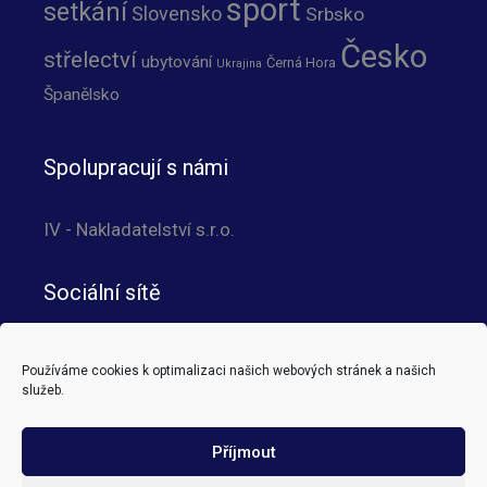
sport
setkání
Slovensko
Srbsko
Česko
střelectví
ubytování
Černá Hora
Ukrajina
Španělsko
Spolupracují s námi
IV - Nakladatelství s.r.o.
Sociální sítě
Používáme cookies k optimalizaci našich webových stránek a našich
služeb.
Translator
Příjmout