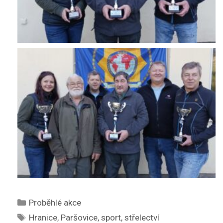
Rubriky
Proběhlé akce
Štítky
Hranice
,
Paršovice
,
sport
,
střelectví