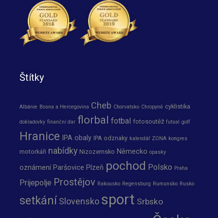
Štítky
Cheb
cyklistika
Albánie
Bosna a Hercegovina
Chorvatsko
Chropyně
florbal
fotbal
fotosoutěž
dokladovky
finanční dar
futsal
golf
Hranice
IPA obaly
IPA odznaky
kalendář ZONA
kongres
nabídky
Německo
motorkáři
Nizozemsko
opasky
pochod
Polsko
oznámení
Paršovice
Plzeň
Praha
Prostějov
Prijepolje
Rakousko
Regensburg
Rumunsko
Rusko
sport
setkání
Slovensko
Srbsko