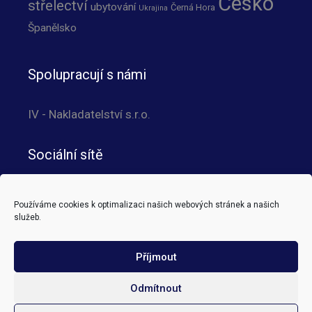
Česko
střelectví
ubytování
Černá Hora
Ukrajina
Španělsko
Spolupracují s námi
IV - Nakladatelství s.r.o.
Sociální sítě
Používáme cookies k optimalizaci našich webových stránek a našich
služeb.
Translator
Příjmout
Odmítnout