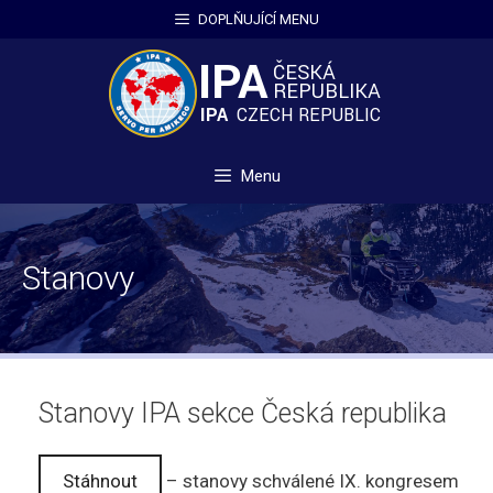
Přeskočit
DOPLŇUJÍCÍ MENU
na
obsah
Menu
Stanovy
Stanovy IPA sekce Česká republika
Stáhnout
– stanovy schválené IX. kongresem