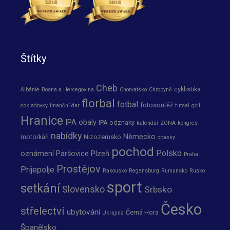
Štítky
Cheb
cyklistika
Albánie
Bosna a Hercegovina
Chorvatsko
Chropyně
florbal
fotbal
fotosoutěž
dokladovky
finanční dar
futsal
golf
Hranice
IPA obaly
IPA odznaky
kalendář ZONA
kongres
nabídky
Německo
motorkáři
Nizozemsko
opasky
pochod
Polsko
oznámení
Paršovice
Plzeň
Praha
Prostějov
Prijepolje
Rakousko
Regensburg
Rumunsko
Rusko
sport
setkání
Slovensko
Srbsko
Česko
střelectví
ubytování
Černá Hora
Ukrajina
Španělsko