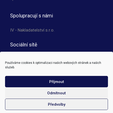
Spolupracují s námi
IV - Nakladatelství s.r.o.
Sociální sítě
Používáme cookies k optimalizaci našich webových stránek a našich
služeb.
Translator
Příjmout
Odmítnout
Předvolby
Copyright © 2010 - 2026
IPA Czech Republic
| Admin: