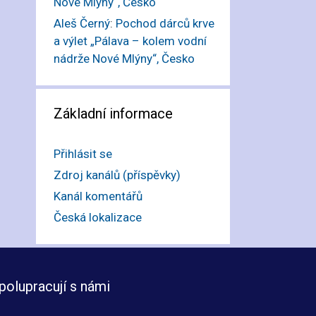
Nové Mlýny“, Česko
Aleš Černý
:
Pochod dárců krve
a výlet „Pálava – kolem vodní
nádrže Nové Mlýny“, Česko
Základní informace
Přihlásit se
Zdroj kanálů (příspěvky)
Kanál komentářů
Česká lokalizace
polupracují s námi