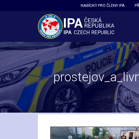
Přeskočit
NABÍDKY PRO ČLENY IPA
P
na
obsah
prostejov_a_li