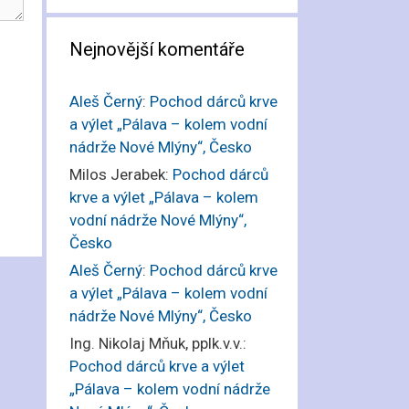
Nejnovější komentáře
Aleš Černý
:
Pochod dárců krve
a výlet „Pálava – kolem vodní
nádrže Nové Mlýny“, Česko
Milos Jerabek
:
Pochod dárců
krve a výlet „Pálava – kolem
vodní nádrže Nové Mlýny“,
Česko
Aleš Černý
:
Pochod dárců krve
a výlet „Pálava – kolem vodní
nádrže Nové Mlýny“, Česko
Ing. Nikolaj Mňuk, pplk.v.v.
:
Pochod dárců krve a výlet
„Pálava – kolem vodní nádrže